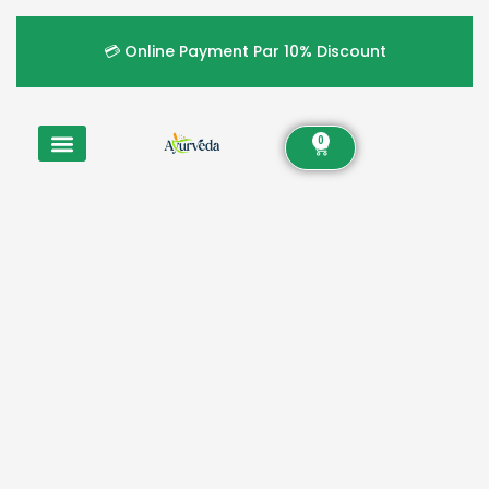
💳 Online Payment Par 10% Discount
0
All Products
Founder Profile