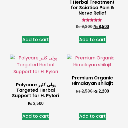
| Herbal Treatment
for Sciatica Pain &
Nerve Relief
Rated
₨
9,300
₨
8,500
5.00
out of 5
Add to cart
Add to cart
Premium Organic
Himalayan shilajit
Polycare پولی کئیر
Targeted Herbal
₨
2,500
₨
2,200
Support for H. Pylori
₨
2,500
Add to cart
Add to cart