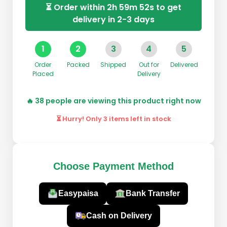
⏳ Order within
2h 59m 51s
to get
delivery in 2-3 days
1
2
3
4
5
Order
Packed
Shipped
Out for
Delivered
Placed
Delivery
🔥
31
people are viewing this product right now
⏳ Hurry! Only
7
items left in stock
Choose Payment Method
Easypaisa
Bank Transfer
Cash on Delivery