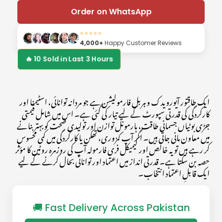
Order on WhatsApp
⭐⭐⭐⭐⭐
4,000+
Happy Customer Reviews
🔥
17
Sold in Last
9
Hours
ایک طاقتور آیورویدک و ہربل فارمولیشن ہے جو مردانہ توانائی، اسٹیمنا اور
کارکردگی کی قدرتی سپورٹ کے لیے تیار کی گئی ہے۔ اس میں شامل قیمتی
جڑی بوٹیاں جسمانی طاقت، ہارمونل توازن اور تولیدی صحت کو بہتر بنانے
میں معاون مانی جاتی ہیں۔ اگر آپ کمزوری، تھکن یا کارکردگی میں کمی محسوس
کر رہے ہیں تو یہ خالص اور کیمیکل فری فارمولہ آپ کی روزمرہ روٹین کا مؤثر
حصہ بن سکتا ہے۔ قدرتی انداز میں اعتماد اور توانائی بحال کرنے کے لیے
ایک قابلِ اعتماد انتخاب۔
🚚 Fast Delivery Across Pakistan